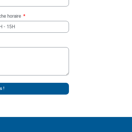
che horaire
s !