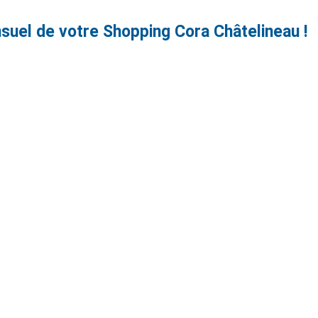
uel de votre Shopping Cora Châtelineau !
KIDS CLUB
POUR ENFANTS TOUS LES MOIS !