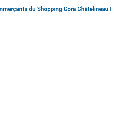
mmerçants du Shopping Cora Châtelineau !
GRANDE BRADERIE
DU Je. 03/04 AU Sa. 05/04